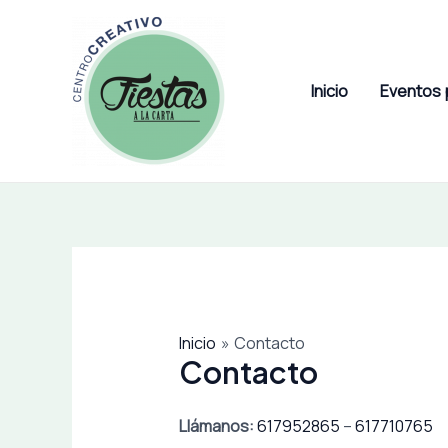
Ir
al
contenido
Inicio
Eventos 
Inicio
Contacto
Contacto
Llámanos:
617952865
–
617710765